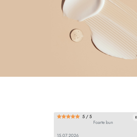
5 / 5
Käännä
 sem duvida fantástico
Foarte bun
15.07.2026