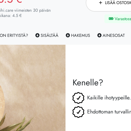
LISÄÄ OSTOSK
ihi.care viimeisten 30 päivän
aikana: 4.5 €
Varastos
ON ERITYISTÄ?
SISÄLTÄÄ
HAKEMUS
AINESOSAT
Kenelle?
Kaikille ihotyypeille.
Ehdottoman turvalli