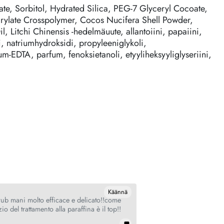
te, Sorbitol, Hydrated Silica, PEG-7 Glyceryl Cocoate,
rylate Crosspolymer, Cocos Nucifera Shell Powder,
l, Litchi Chinensis -hedelmäuute, allantoiini, papaiini,
, natriumhydroksidi, propyleeniglykoli,
um-EDTA, parfum, fenoksietanoli, etyyliheksyyliglyseriini,
Käännä
ub mani molto efficace e delicato!!come
Stosuje zawsze prz
zio del trattamento alla paraffina è il top!!
parafinowego. Świetni
szorstki