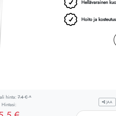
Hellävarainen kuo
Hoito ja kosteutus
li hinta:
7.4 € *
JAA
Hintasi:
5.5 €