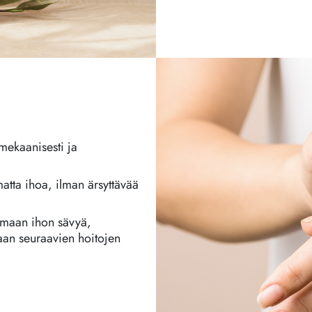
mekaanisesti ja
matta ihoa, ilman ärsyttävää
amaan ihon sävyä,
an seuraavien hoitojen