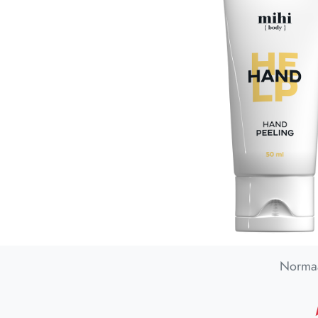
Perintösäännöt
Normaa