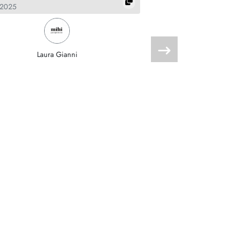
.2025
19.07.2024
Laura Gianni
Malwina