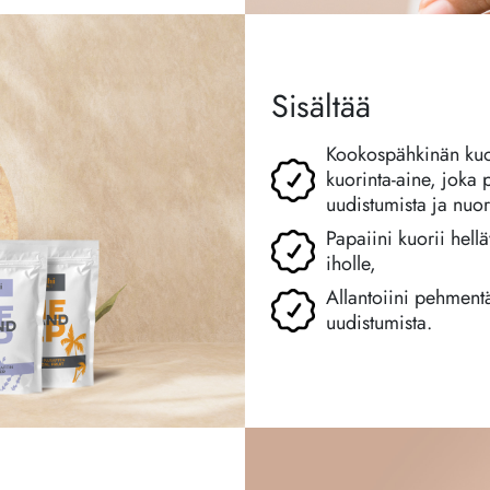
Sisältää
Kookospähkinän kuori
kuorinta-aine, joka p
uudistumista ja nuor
Papaiini kuorii hell
iholle,
Allantoiini pehmentä
uudistumista.