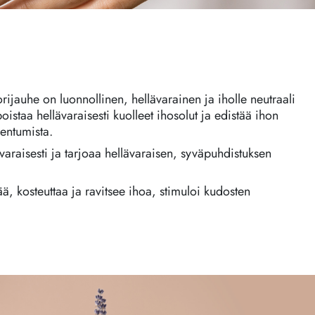
jauhe on luonnollinen, hellävarainen ja iholle neutraali
oistaa hellävaraisesti kuolleet ihosolut ja edistää ihon
entumista.
ävaraisesti ja tarjoaa hellävaraisen, syväpuhdistuksen
ä, kosteuttaa ja ravitsee ihoa, stimuloi kudosten