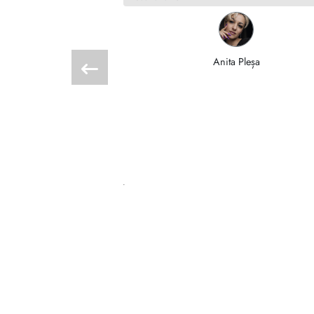
 Sousa
Anita Pleșa