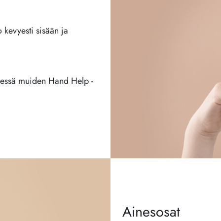
o kevyesti sisään ja
hdessä muiden Hand Help -
Ainesosat