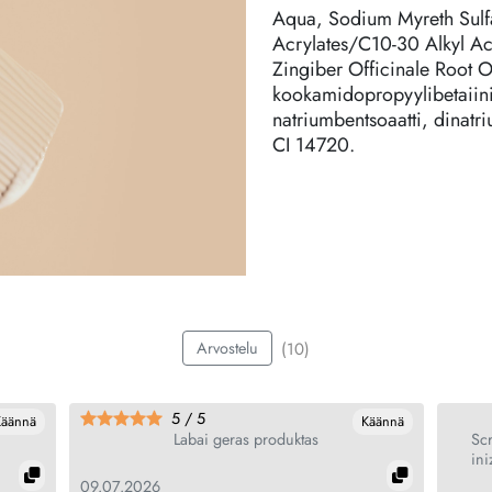
Aqua, Sodium Myreth Sulfa
Acrylates/C10-30 Alkyl Ac
Zingiber Officinale Root Oi
kookamidopropyylibetaiini
natriumbentsoaatti, dinatri
CI 14720.
(10)
Arvostelu
5 / 5
Käännä
Käännä
Labai geras produktas
Scr
ini
09.07.2026