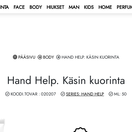
INTA
FACE
BODY
HIUKSET
MAN
KIDS
HOME
PERFU
 BONUS
s
BONUS
tus Bonus
skentasäännöt
ENT BONUS
 - Välimeren risteily 🌟
ti
PÄÄSIVU
BODY
HAND HELP. KÄSIN KUORINTA
lub
e 2027 💫
us allekirjoitetaan
Hand Help. Käsin kuorinta
ping Program 🛍
 Program!
KOODI.TOVAR : 020207
SERIES: HAND HELP
ML: 50
Club
rive AUTO PROGRAM 🚘
ä – voita auto