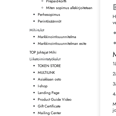
Prepaid-kortti

Miten sopimus allekirjoitetaan
Perhesopimus
H
Perintösäännöt
v
Mihi-tulot

Markkinointisuunnitelma

Markkinointisuunnitelman esite
M
TOP Johtajat Mihi
Liiketoimintatyökalut
1
TOKEN STORE
MULTILINK
2
Asiakkaan osto
3
I-shop
Landing Page
4
Product Guide Video
M
Gift Certificate
j
Mailing Center