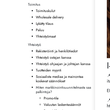
Toimitus
Toimituskulut
Wholesale delivery
Lykätty tilaus
Paluu
Yhteistyömaat
Yhteistyö
Rekisteröinti ja henkilötiedot
Yhteistyö ostajan kanssa
Yhteistyö ohjaajan ja johtajan kanssa
Tuotteiden myynti

Sosiaalista mediaa ja mainontaa
it
koskevat säännökset
Miten markkinointisuunnitelmasta saa
E
palkintoja?
Promo-tile

Valuutan laskentasäännöt
h