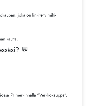
okaupan, joka on linkitetty mihi-
nan kautta.
eessäsi? 💬
-osiossa 📁 merkinnällä ”Verkkokauppa”,