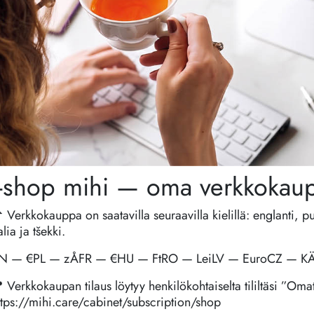
I-shop mihi — oma verkkokau
 Verkkokauppa on saatavilla seuraavilla kielillä: englanti, p
alia ja tšekki.
N — €PL — zÅFR — €HU — FtRO — LeiLV — EuroCZ — KÄ
 Verkkokaupan tilaus löytyy henkilökohtaiselta tililtäsi ”Omat 
ttps://mihi.care/cabinet/subscription/shop