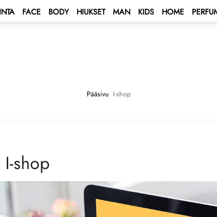
INTA
FACE
BODY
HIUKSET
MAN
KIDS
HOME
PERFU
 BONUS
s
BONUS
tus Bonus
skentasäännöt
ENT BONUS
 - Välimeren risteily 🌟
ti
Pääsivu
I-shop
lub
e 2027 💫
us allekirjoitetaan
ping Program 🛍
 Program!
I-shop
Club
rive AUTO PROGRAM 🚘
ä – voita auto