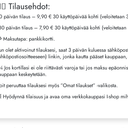
🏻 Tilausehdot:
0 päivän tilaus – 9,90 € 30 käyttöpäivää kohti (veloitetaan 
80 päivän tilaus – 7,90 € 30 käyttöpäivää kohti (veloitetaan
 Maksutapa: pankkikortti.
un olet aktivoinut tilauksesi, saat 3 päivän kuluessa sähköpost
ähköpostiosoitteeseen) linkin, jonka kautta pääset kauppaan,
¼️ Jos kortillasi ei ole riittävästi varoja tai jos maksu epäonn
auppaan keskeytetään.
oit peruuttaa tilauksesi myös ”Omat tilaukset” -valikosta.
 Hyödynnä tilaisuus ja avaa oma verkkokauppasi I-shop mihi