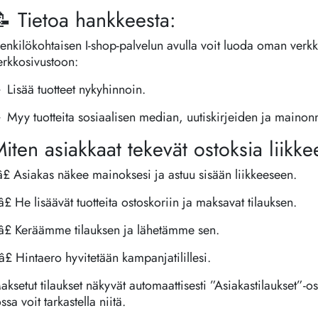
 Tietoa hankkeesta:
enkilökohtaisen I-shop-palvelun avulla voit luoda oman verkk
erkkosivustoon:
 Lisää tuotteet nykyhinnoin.
 Myy tuotteita sosiaalisen median, uutiskirjeiden ja mainon
iten asiakkaat tekevät ostoksia liikk
️â£ Asiakas näkee mainoksesi ja astuu sisään liikkeeseen.
️â£ He lisäävät tuotteita ostoskoriin ja maksavat tilauksen.
️â£ Keräämme tilauksen ja lähetämme sen.
️â£ Hintaero hyvitetään kampanjatilillesi.
aksetut tilaukset näkyvät automaattisesti ”Asiakastilaukset”
ossa voit tarkastella niitä.