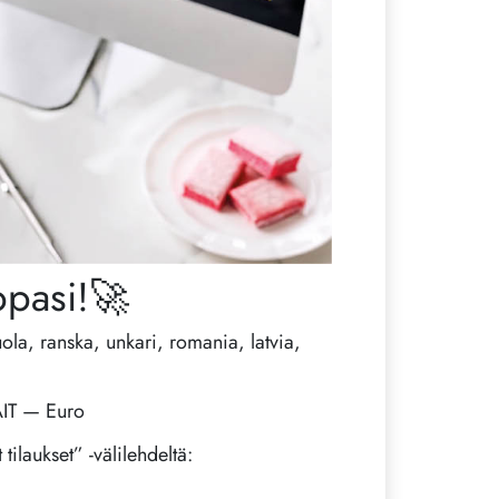
ppasi!🚀
uola, ranska, unkari, romania, latvia,
IT — Euro
tilaukset” -välilehdeltä: