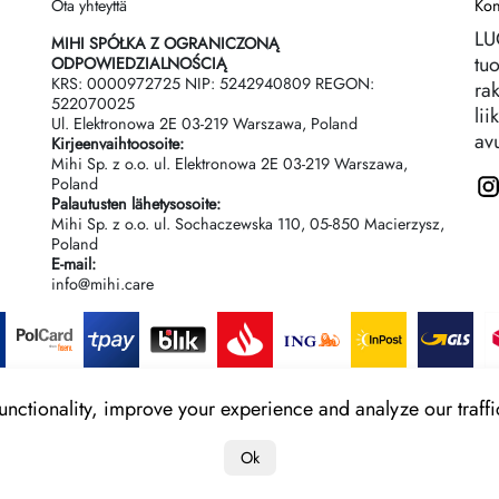
Ota yhteyttä
Kon
LU
MIHI SPÓŁKA Z OGRANICZONĄ
tuo
ODPOWIEDZIALNOŚCIĄ
KRS: 0000972725 NIP: 5242940809 REGON:
ra
522070025
lii
Ul. Elektronowa 2Е 03-219 Warszawa, Poland
avu
Kirjeenvaihtoosoite:
Mihi Sp. z o.o. ul. Elektronowa 2Е 03-219 Warszawa,
Poland
Palautusten lähetysosoite:
Mihi Sp. z o.o. ul. Sochaczewska 110, 05-850 Macierzysz,
Poland
E-mail:
info@mihi.care
ctionality, improve your experience and analyze our traffic
Ok
Copyright 2022-2025 "MIHI"