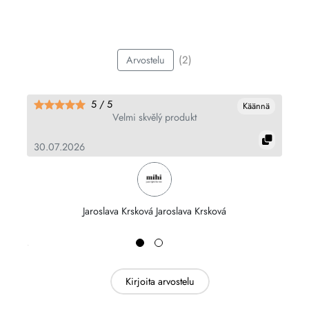
(2)
Arvostelu
5 / 5
nä
Käännä
Velmi skvělý produkt
30.07.2026
30
Jaroslava Krsková Jaroslava Krsková
Kirjoita arvostelu