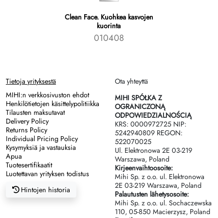
Clean Face. Kuohkea kasvojen
kuorinta
010408
Tietoja yrityksestä
Ota yhteyttä
MIHI:n verkkosivuston ehdot
MIHI SPÓŁKA Z
Henkilötietojen käsittelypolitiikka
OGRANICZONĄ
Tilausten maksutavat
ODPOWIEDZIALNOŚCIĄ
Delivery Policy
KRS: 0000972725 NIP:
Returns Policy
5242940809 REGON:
Individual Pricing Policy
522070025
Kysymyksiä ja vastauksia
Ul. Elektronowa 2Е 03-219
Apua
Warszawa, Poland
Tuotesertifikaatit
Kirjeenvaihtoosoite:
Luotettavan yrityksen todistus
Mihi Sp. z o.o. ul. Elektronowa
2Е 03-219 Warszawa, Poland
Hintojen historia
Palautusten lähetysosoite:
Mihi Sp. z o.o. ul. Sochaczewska
110, 05-850 Macierzysz, Poland