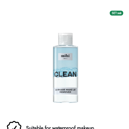
Perintösäännöt
SET:ssä
Suitable for waterproof makeup