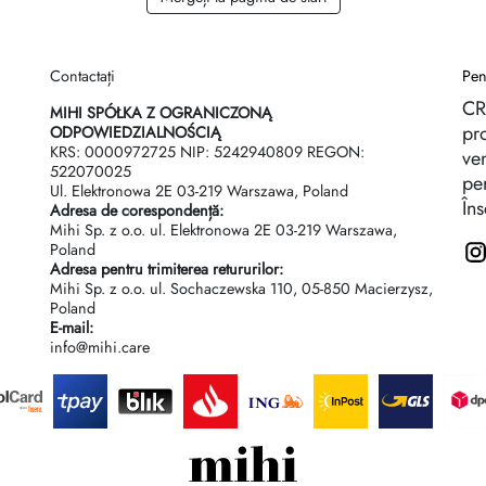
Contactați
Pen
CR
I
MIHI SPÓŁKA Z OGRANICZONĄ
pro
ODPOWIEDZIALNOŚCIĄ
KRS: 0000972725 NIP: 5242940809 REGON:
ven
522070025
per
Ul. Elektronowa 2Е 03-219 Warszawa, Poland
Îns
Adresa de corespondență:
Mihi Sp. z o.o. ul. Elektronowa 2Е 03-219 Warszawa,
Poland
Adresa pentru trimiterea retururilor:
Mihi Sp. z o.o. ul. Sochaczewska 110, 05-850 Macierzysz,
Poland
E-mail:
info@mihi.care